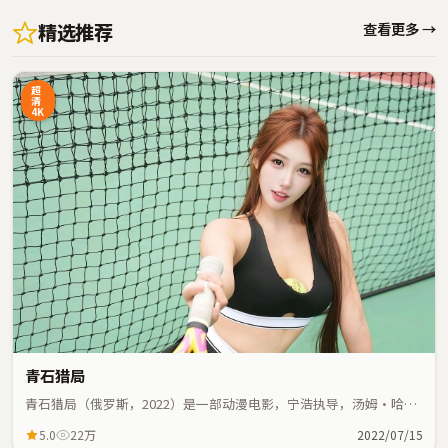
精选推荐
查看更多 →
超
清
4K
青石猎局
青石猎局（俄罗斯，2022）是一部动漫电影，宁浩执导，汤姆·哈
迪、安藤樱等主演；动漫元素与人物命运紧密交织，节奏紧凑。
5.0
22万
2022/07/15