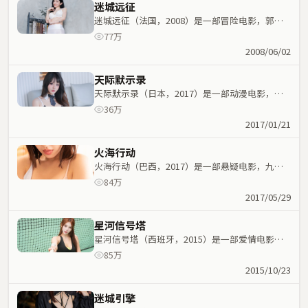
迷城远征
迷城远征（法国，2008）是一部冒险电影，郭帆
执导，常远、周冬雨等主演；冒险元素与人物命运
77万
紧密交织，节奏紧凑。
2008/06/02
天际默示录
天际默示录（日本，2017）是一部动漫电影，路
阳执导，宋康昊、杨紫等主演；动漫元素与人物命
36万
运紧密交织，节奏紧凑。
2017/01/21
火海行动
火海行动（巴西，2017）是一部悬疑电影，九把
刀执导，刘青云、王一博等主演；悬疑元素与人物
84万
命运紧密交织，节奏紧凑。
2017/05/29
星河信号塔
星河信号塔（西班牙，2015）是一部爱情电影，
大鹏执导，章子怡、肖战等主演；爱情元素与人物
85万
命运紧密交织，节奏紧凑。
2015/10/23
迷城引擎