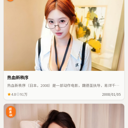
热血新秩序
热血新秩序（日本，2008）是一部动作电影，魏德圣执导，易烊千
玺、役所广司等主演；动作元素与人物命运紧密交织，节奏紧凑。
4.8
91万
2008/01/05
超
清
4K