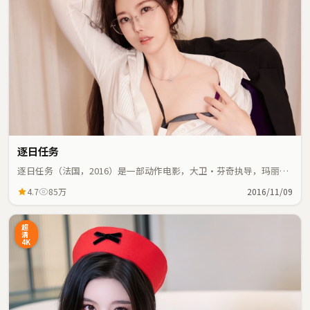
逐日任务
逐日任务（法国，2016）是一部动作电影，大卫·芬奇执导，玛丽昂
·歌迪亚、梁家辉等主演；动作元素与人物命运紧密交织，节奏紧
4.7
85万
2016/11/09
凑。
超
清
4K