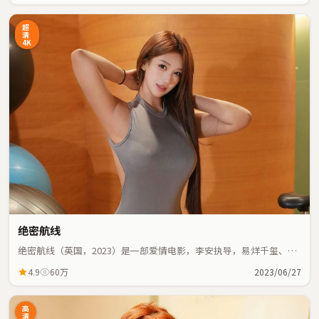
超
清
4K
绝密航线
绝密航线（英国，2023）是一部爱情电影，李安执导，易烊千玺、李
秉宪等主演；爱情元素与人物命运紧密交织，节奏紧凑。
4.9
60万
2023/06/27
高
清