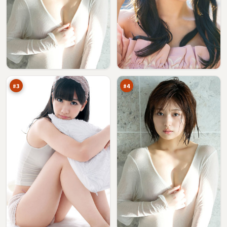
风
游
暴
侠
笔
猎
97
96
记
场
万
万
#
3
#
4
深
西
海
山
来
季
96
95