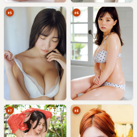
信
风
万
万
#
5
#
6
赤
边
焰
境
剧
信
94
91
场
号
万
万
塔
#
7
#
8