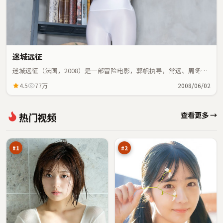
迷城远征
迷城远征（法国，2008）是一部冒险电影，郭帆执导，常远、周冬雨
等主演；冒险元素与人物命运紧密交织，节奏紧凑。
4.5
77万
2008/06/02
远
银
查看更多 →
热门视频
海
翼
谎
风
98
97
言
云
万
万
之
城
#
1
#
2