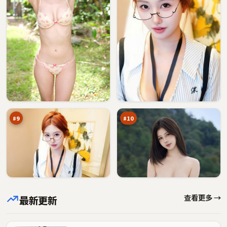
热
边
血
城
新
新
91
89
秩
秩
万
万
序
序
#
9
#
10
查看更多 →
最新更新