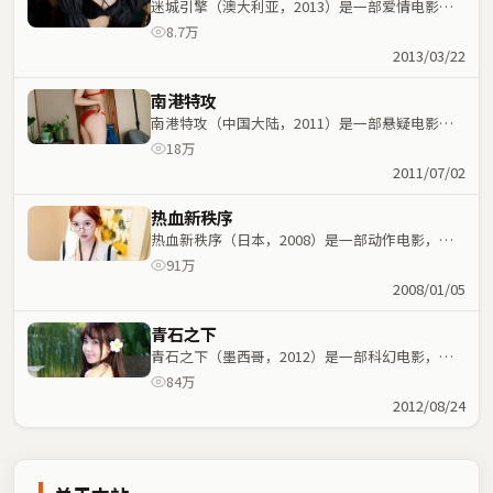
迷城引擎（澳大利亚，2013）是一部爱情电影，
杜琪峰执导，魏翔、白宇等主演；爱情元素与人物
8.7万
命运紧密交织，节奏紧凑。
2013/03/22
南港特攻
南港特攻（中国大陆，2011）是一部悬疑电影，
宁浩执导，杨紫、魏翔等主演；悬疑元素与人物命
18万
运紧密交织，节奏紧凑。
2011/07/02
热血新秩序
热血新秩序（日本，2008）是一部动作电影，魏
德圣执导，易烊千玺、役所广司等主演；动作元素
91万
与人物命运紧密交织，节奏紧凑。
2008/01/05
青石之下
青石之下（墨西哥，2012）是一部科幻电影，许
鞍华执导，马思纯、刘青云等主演；科幻元素与人
84万
物命运紧密交织，节奏紧凑。
2012/08/24